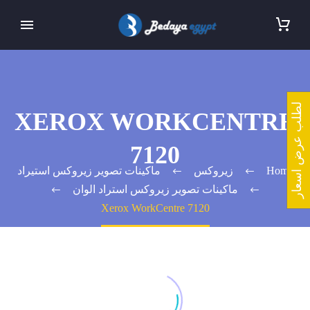
لطلب عرض اسعار
XEROX WORKCENTRE
7120
Home
زيروكس
ماكينات تصوير زيروكس استيراد
ماكينات تصوير زيروكس استراد الوان
Xerox WorkCentre 7120