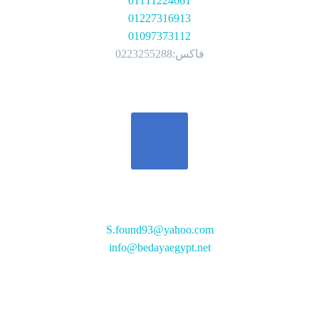
01111224661
01227316913
01097373112
فاكس:0223255288
تواصل معنا
S.found93@yahoo.com
info@bedayaegypt.net