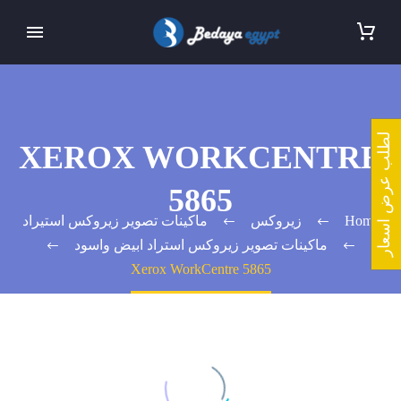
لطلب عرض اسعار
XEROX WORKCENTRE
5865
Home
زيروكس
ماكينات تصوير زيروكس استيراد
ماكينات تصوير زيروكس استراد ابيض واسود
Xerox WorkCentre 5865