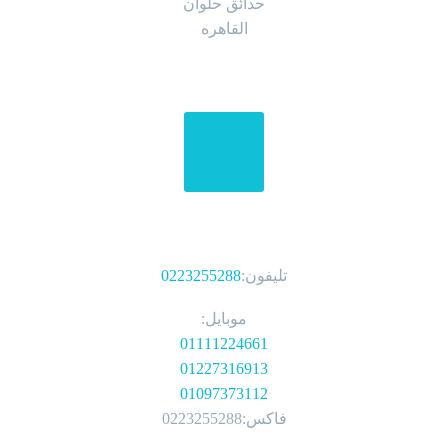
حدائق حلوان
القاهره
الهواتف
تليفون:
0223255288
موبايل:
01111224661
01227316913
01097373112
فاكس:0223255288