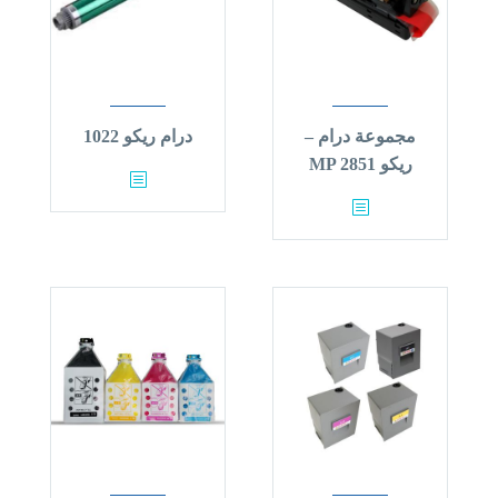
مجموعة درام –
درام ريكو 1022
ريكو MP 2851