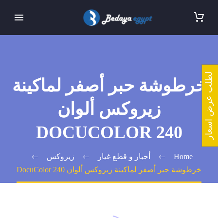
لطلب عرض اسعار
خرطوشة حبر أصفر لماكينة
زيروكس ألوان
DOCUCOLOR 240
Home
أحبار و قطع غيار
زيروكس
خرطوشة حبر أصفر لماكينة زيروكس ألوان DocuColor 240