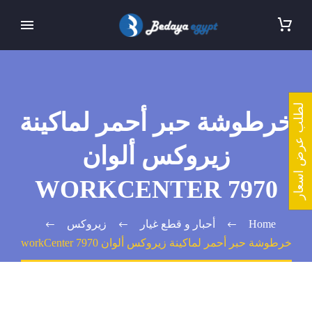
لطلب عرض اسعار
خرطوشة حبر أحمر لماكينة
زيروكس ألوان
WORKCENTER 7970
Home
أحبار و قطع غيار
زيروكس
خرطوشة حبر أحمر لماكينة زيروكس ألوان workCenter 7970