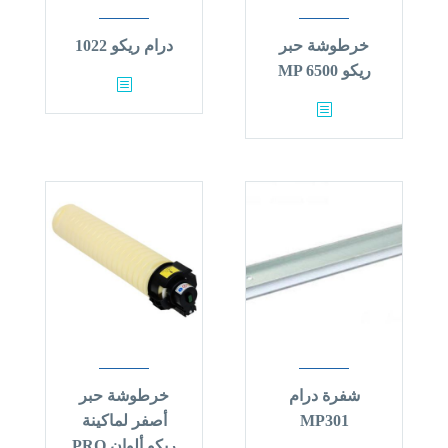
خرطوشة حبر
درام ريكو 1022
ريكو MP 6500
شفرة درام
خرطوشة حبر
MP301
أصفر لماكينة
ريكو ألوان PRO