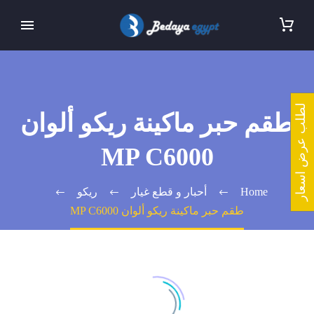
لطلب عرض اسعار
طقم حبر ماكينة ريكو ألوان
MP C6000
Home
أحبار و قطع غيار
ريكو
طقم حبر ماكينة ريكو ألوان MP C6000