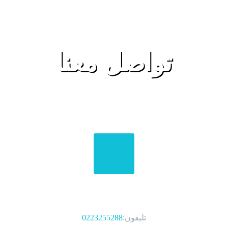
تواصل معنا
الهواتف
تليفون:
0223255288