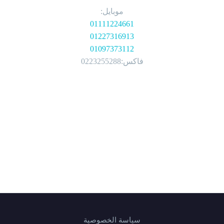
موبايل:
01111224661
01227316913
01097373112
فاكس:0223255288
سياسة الخصوصية