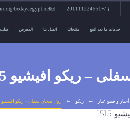
info@bedayaegypt.net
+201111224661
خدمات ما بعد البيع
منتجاتنا
اتصل بنا
المعرض
طلب 
 ريكو افيشيو 1515 – أصلى
أحبار و قطع غيار
ريكو
رول سخان سفلى – ريكو افيشيو 1515 – أصلى
رول سخان سفلى – ريكو افيشيو 1515 –