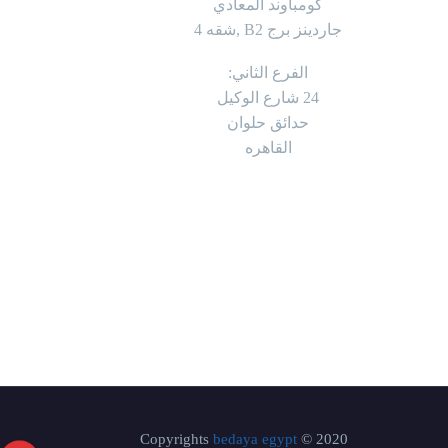
كومباوند المعادي
جاردينز برج B2 ,شقه 4
الفرع الثاني:
24 شارع الوكيل
حدائق حلوان
القاهره
bedaya egypt
2020 © Copyrights