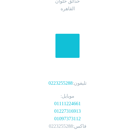
حدائق حلوان
القاهره
الهواتف
تليفون:
0223255288
موبايل:
01111224661
01227316913
01097373112
فاكس:0223255288