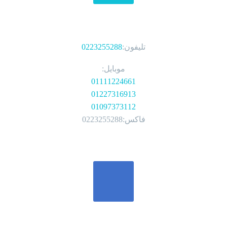
الهواتف
تليفون:
0223255288
موبايل:
01111224661
01227316913
01097373112
فاكس:0223255288
تواصل معنا