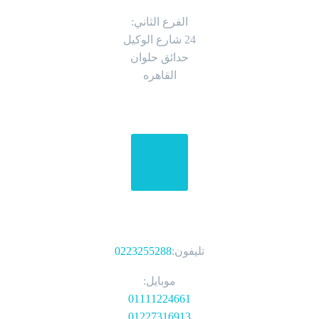
الفرع الثاني:
24 شارع الوكيل
حدائق حلوان
القاهره
الهواتف
تليفون:
0223255288
موبايل:
01111224661
01227316913